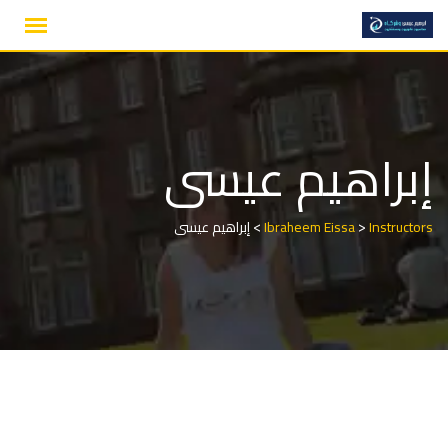
Ski
t
conten
إبراهيم عيسى
>
>
Instructors
Ibraheem Eissa
إبراهيم عيسى