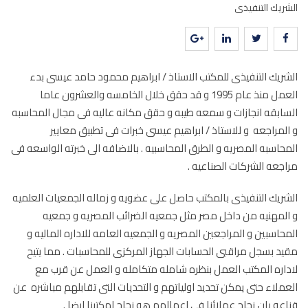
الشريك التنفيذى
الشريك التنفيذى للمكتب الاستاذ / ابراهيم محمود حامد عيسى بدء
العمل منذ عام 1995 و قد حقق خلال الخامسه والعشرون عاما
السابقه انجازات و سمعه طيبه و حقق مكانه عاليه فى مجال المحاسبه
و المراجعه و للاستاذ / ابراهيم عيسى خبرات فى تطبيق معايير
المحاسبه المصريه و الطرق المحاسبيه . بالاضافه الى خبرته الواسعه فى
مراجعه الشركات الصناعيه .
الشريك التنفيذى بالمكتب حاصل على عضويه و زماله الجمعيات العلميه
و المهنيه من داخل مصر مثل جمعيه الضرائب المصريه و جمعيه
المحاسبين و المراجعين المصريه و الجمعيه العامه للاداره الماليه و
مقيد بسجل مراقبى الحسابات الجهاز المركزى للمحاسبات . مما يتيح
لاداره المكتب العمل بنظره شامله متكامله و العمل عن قرب مع
العملاء حتى يمكن تحديد اولياتهم و التحديات التى تقابلهم مباشره عن
قناعه بان نجاح عملائنا فى اعمالهم هو نجاح لمكتبنا ايضا .