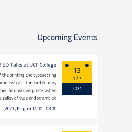
Upcoming Events
TED Talks at UCF College
13
 the printing and typesetting
مايو
he industry’s standard dummy
2021
 when an unknown printer.when
 galley of type and scrambled…
08:00 - 11:00 (مايو 15, 2021)