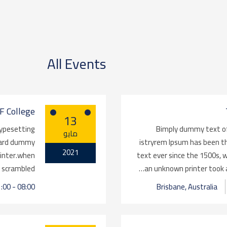
All Events
F College
13
typesetting
Bimply dummy text of
مايو
ndard dummy
istryrem Ipsum has been t
2021
rinter.when
text ever since the 1500s,
 scrambled…
an unknown printer took a
Brisbane, Australia
08:00 - 11:00 (مايو 15, 2021)