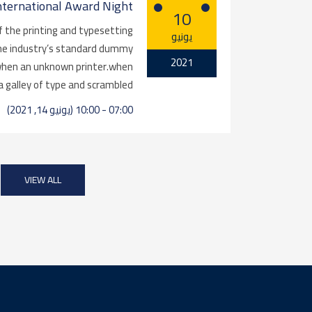
nternational Award Night
10
 the printing and typesetting
يونيو
he industry’s standard dummy
2021
 when an unknown printer.when
 galley of type and scrambled…
07:00 - 10:00 (يونيو 14, 2021)
VIEW ALL