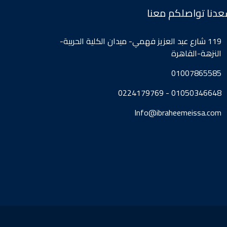
دنا تواصلكم معنا
119 شارع عبد العزيز فهمي- ميدان الكلية الحربية-
النزهة-القاهرة
01007865585
01050346648 - 0224179769
Info@ibraheemeissa.com