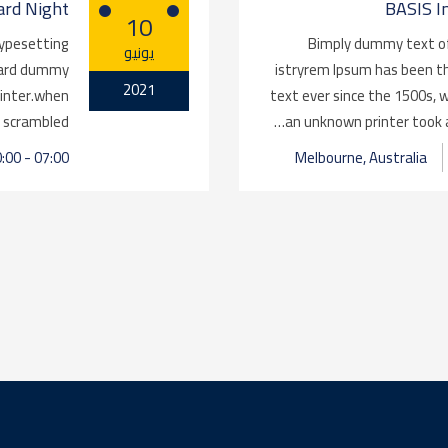
ard Night
BASIS I
10
typesetting
Bimply dummy text of
يونيو
ndard dummy
istryrem Ipsum has been t
2021
rinter.when
text ever since the 1500s,
 scrambled…
an unknown printer took a
Melbourne, Australia
07:00 - 10:00 (يونيو 14, 2021)