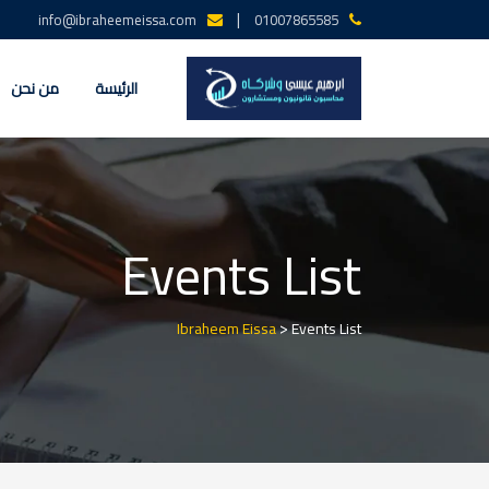
Ski
|
info@ibraheemeissa.com
01007865585
t
conten
الرئيسة
من نحن
Events List
>
Ibraheem Eissa
Events List