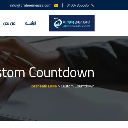
Ski
|
info@ibraheemeissa.com
01007865585
t
conten
الرئيسة
من نحن
stom Countdown
>
Ibraheem Eissa
Custom Countdown