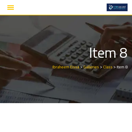
Ski
t
conten
Item 8
>
>
>
Ibraheem Eissa
Galleries
Class
Item 8