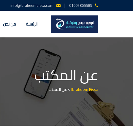
Ski
|
info@ibraheemeissa.com
01007865585
t
conten
الرئيسة
من نحن
عن المكتب
>
Ibraheem Eissa
عن المكتب