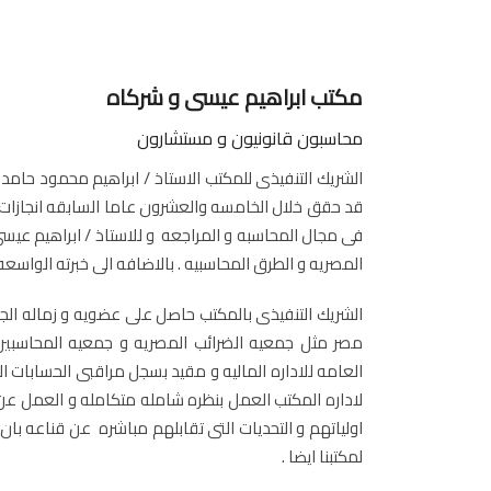
مكتب ابراهيم عيسى و شركاه
محاسبون قانونيون و مستشارون
قد حقق خلال الخامسه والعشرون عاما السابقه انجازات
فى مجال المحاسبه و المراجعه و للاستاذ / ابراهيم عيس
المصريه و الطرق المحاسبيه . بالاضافه الى خبرته الواسع
الشريك التنفيذى بالمكتب حاصل على عضويه و زماله الج
مصر مثل جمعيه الضرائب المصريه و جمعيه المحاسبين 
العامه للاداره الماليه و مقيد بسجل مراقبى الحسابات ال
لاداره المكتب العمل بنظره شامله متكامله و العمل عن
اولياتهم و التحديات التى تقابلهم مباشره عن قناعه بان
لمكتبنا ايضا .