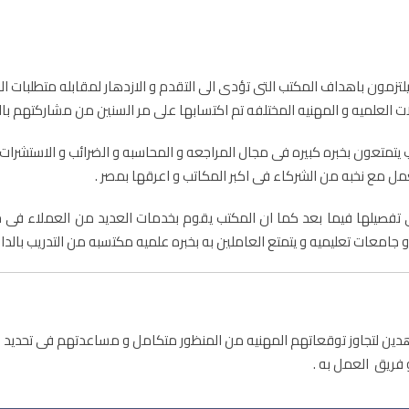
يلتزمون باهداف المكتب التى تؤدى الى التقدم و الازدهار لمقابله متطلبات ا
لات العلميه و المهنيه المختلفه تم اكتسابها على مر السنين من مشاركتهم با
 يتمتعون بخبره كبيره فى مجال المراجعه و المحاسبه و الضرائب و الاستشرات
عمل مع نخبه من الشركاء فى اكبر المكاتب و اعرقها بمصر .
تى تفصيلها فيما بعد كما ان المكتب يقوم بخدمات العديد من العملاء فى
جامعات تعليميه و يتمتع العاملين به بخبره علميه مكتسبه من التدريب بالداخ
دين لتجاوز توقعاتهم المهنيه من المنظور متكامل و مساعدتهم فى تحديد ع
 فريق العمل به .