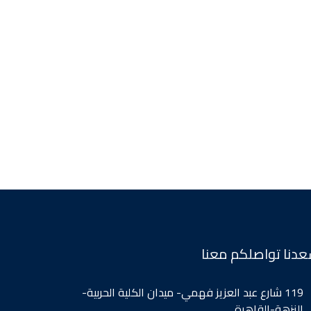
دنا تواصلكم معنا
119 شارع عبد العزيز فهمي- ميدان الكلية الحربية-
النزهة-القاهرة