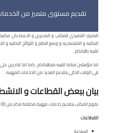
تقديم مستوى متميز من الخدمات ا
الشريك التنفيذى للمكتب و المديرين و الاعضاءان مكتبن
الماليه و الاقتصاديه و وضع النظم و اللوائح الماليه و
لتلبيه طلباتكم .
اننا مؤهلين تماما لتلبيه متطلباتكم , كما اننا قادرين ع
فى الوقت الحالى بتقديم العديد من الخدمات المهنيه .
بيان ببعض القطاعات و الانشط
يقوم المكتب بتقديم خدمات مهنية مختلفة لاكثر من 100 عميل يعملون فى مجالات و انشطة مختلفة يمكن تصنيف بعضها كالتالى :
القطاعات
الصناعة